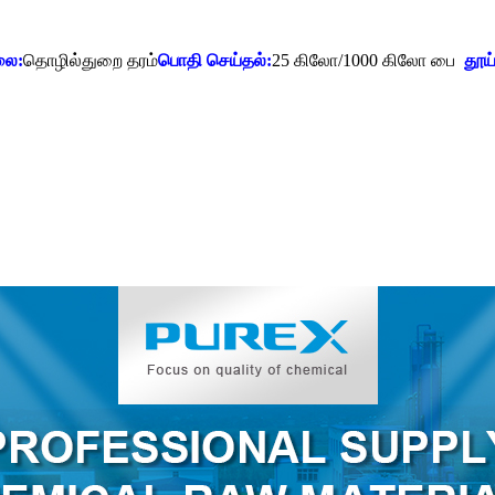
லை:
தொழில்துறை தரம்
பொதி செய்தல்:
25 கிலோ/1000 கிலோ பை
தூய