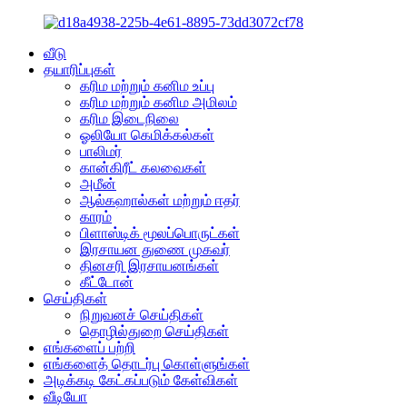
வீடு
தயாரிப்புகள்
கரிம மற்றும் கனிம உப்பு
கரிம மற்றும் கனிம அமிலம்
கரிம இடைநிலை
ஓலியோ கெமிக்கல்கள்
பாலிமர்
கான்கிரீட் கலவைகள்
அமீன்
ஆல்கஹால்கள் மற்றும் ஈதர்
காரம்
பிளாஸ்டிக் மூலப்பொருட்கள்
இரசாயன துணை முகவர்
தினசரி இரசாயனங்கள்
கீட்டோன்
செய்திகள்
நிறுவனச் செய்திகள்
தொழில்துறை செய்திகள்
எங்களைப் பற்றி
எங்களைத் தொடர்பு கொள்ளுங்கள்
அடிக்கடி கேட்கப்படும் கேள்விகள்
வீடியோ