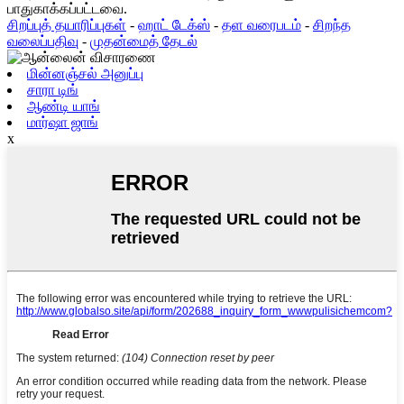
பாதுகாக்கப்பட்டவை.
சிறப்புத் தயாரிப்புகள்
-
ஹாட் டேக்ஸ்
-
தள வரைபடம்
-
சிறந்த
வலைப்பதிவு
-
முதன்மைத் தேடல்
மின்னஞ்சல் அனுப்பு
சாரா டிங்
ஆண்டி யாங்
மார்ஷா ஜாங்
x