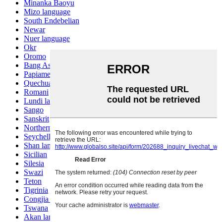
Minanka Baoyu
Mizo language
South Endebelian
Newar
Nuer language
Okr
Oromo
Bang Ashinan
Papiamento
Quechua
Romani
Lundi language
Sango
Sanskrit
Northern Sotho
Seychelles Creole
Shan language
Sicilian
Silesia
Swazi
Teton
Tigrinia
Congjia language
Tswana
Akan language