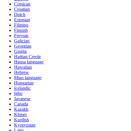
Corsican
Croatian
Dutch
Estonian
Filipino
Finnish
Freyran
Galician
Georgian
Gugita
Haitian Creole
Hausa language
Hawaiian
Hebrew
Miao language
Hungarian
Icelandic
Igbo
Javanese
Canada
Kazakh
Khmer
Kurdish
Kyrgyzstan
Latin