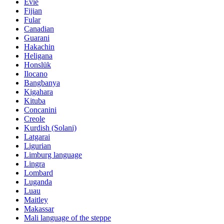
Evie
Fijian
Fular
Canadian
Guarani
Hakachin
Heligana
Honslük
Ilocano
Bangbanya
Kigahara
Kituba
Concanini
Creole
Kurdish (Solani)
Latgarai
Ligurian
Limburg language
Lingra
Lombard
Luganda
Luau
Maitley
Makassar
Mali language of the steppe