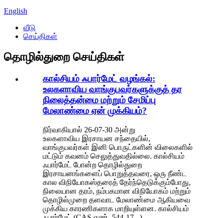
English
வீடு
செய்திகள்
தொழில்துறை செய்திகள்
கால்சியம் ஃபார்மேட் வழங்கல்:
உலகளாவிய வாங்குபவர்களுக்குத் தர
நிலைத்தன்மை மற்றும் சேமிப்பு
மேலாண்மை ஏன் முக்கியம்?
நிர்வாகியால் 26-07-30 அன்று
உலகளாவிய இரசாயன சந்தையில்,
வாங்குபவர்கள் இனி பொருட்களின் விலைகளில்
மட்டும் கவனம் செலுத்துவதில்லை. கால்சியம்
ஃபார்மேட் போன்ற தொழில்துறை
இரசாயனங்களைப் பொறுத்தவரை, ஒரு நீண்ட
கால விநியோகஸ்தரைத் தேர்ந்தெடுக்கும்போது, ​​
நிலையான தரம், நம்பகமான விநியோகம் மற்றும்
தொழில்முறை தளவாட மேலாண்மை ஆகியவை
முக்கிய காரணிகளாக மாறியுள்ளன. கால்சியம்
ஃபார்மேட் (CAS எண். 544-17...)