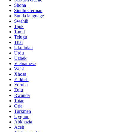
Shona
Sindhi German
Sunda language
Swahili
Tajik
Tamil
Telugu
Thai
Ukrainian
Urdu
Uzbek
Vietnamese
Welsh
Xhosa
Yiddish
Yoruba
Zulu
Rwanda
Tatar
Oria
Turkmen
Uyghur
Abkhazia
Aceh