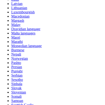
Latvian
Lithuanian
Luxembourgish
Macedonian
Margash
Malay
Dravidian language
Malta languages
Maori
Marathi
Mongolian language
Burmese
Nepali
Norwegian
Pashto
Persian
Punjabi
Serbian
Sesotho
Sinhala
Slovak
Slovenian
Somali
Samoan
Scottish Gaelic