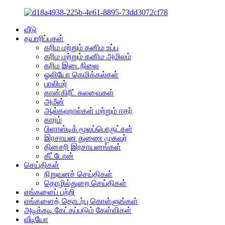
வீடு
தயாரிப்புகள்
கரிம மற்றும் கனிம உப்பு
கரிம மற்றும் கனிம அமிலம்
கரிம இடைநிலை
ஓலியோ கெமிக்கல்கள்
பாலிமர்
கான்கிரீட் கலவைகள்
அமீன்
ஆல்கஹால்கள் மற்றும் ஈதர்
காரம்
பிளாஸ்டிக் மூலப்பொருட்கள்
இரசாயன துணை முகவர்
தினசரி இரசாயனங்கள்
கீட்டோன்
செய்திகள்
நிறுவனச் செய்திகள்
தொழில்துறை செய்திகள்
எங்களைப் பற்றி
எங்களைத் தொடர்பு கொள்ளுங்கள்
அடிக்கடி கேட்கப்படும் கேள்விகள்
வீடியோ