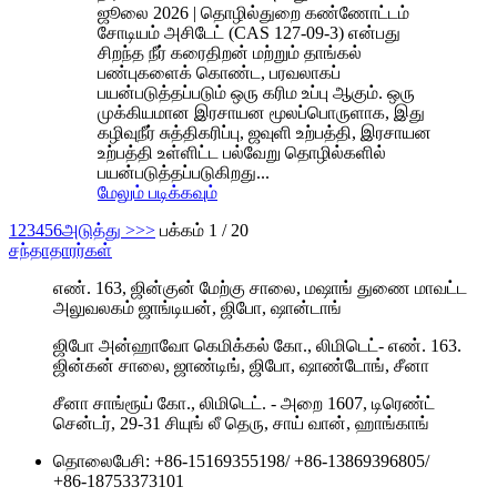
ஜூலை 2026 | தொழில்துறை கண்ணோட்டம்
சோடியம் அசிடேட் (CAS 127-09-3) என்பது
சிறந்த நீர் கரைதிறன் மற்றும் தாங்கல்
பண்புகளைக் கொண்ட, பரவலாகப்
பயன்படுத்தப்படும் ஒரு கரிம உப்பு ஆகும். ஒரு
முக்கியமான இரசாயன மூலப்பொருளாக, இது
கழிவுநீர் சுத்திகரிப்பு, ஜவுளி உற்பத்தி, இரசாயன
உற்பத்தி உள்ளிட்ட பல்வேறு தொழில்களில்
பயன்படுத்தப்படுகிறது...
மேலும் படிக்கவும்
1
2
3
4
5
6
அடுத்து >
>>
பக்கம் 1 / 20
சந்தாதாரர்கள்
எண். 163, ஜின்குன் மேற்கு சாலை, மஷாங் துணை மாவட்ட
அலுவலகம் ஜாங்டியன், ஜிபோ, ஷான்டாங்
ஜிபோ அன்ஹாவோ கெமிக்கல் கோ., லிமிடெட்- எண். 163.
ஜின்கன் சாலை, ஜாண்டிங், ஜிபோ, ஷாண்டோங், சீனா
சீனா சாங்ரூய் கோ., லிமிடெட். - அறை 1607, டிரெண்ட்
சென்டர், 29-31 சியுங் லீ தெரு, சாய் வான், ஹாங்காங்
தொலைபேசி:
+86-15169355198
/
+86-13869396805
/
+86-18753373101