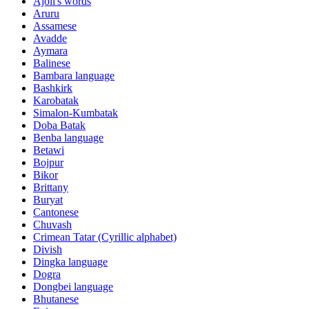
Ajoli's words
Aruru
Assamese
Avadde
Aymara
Balinese
Bambara language
Bashkirk
Karobatak
Simalon-Kumbatak
Doba Batak
Benba language
Betawi
Bojpur
Bikor
Brittany
Buryat
Cantonese
Chuvash
Crimean Tatar (Cyrillic alphabet)
Divish
Dingka language
Dogra
Dongbei language
Bhutanese