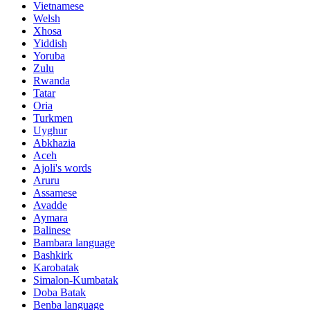
Vietnamese
Welsh
Xhosa
Yiddish
Yoruba
Zulu
Rwanda
Tatar
Oria
Turkmen
Uyghur
Abkhazia
Aceh
Ajoli's words
Aruru
Assamese
Avadde
Aymara
Balinese
Bambara language
Bashkirk
Karobatak
Simalon-Kumbatak
Doba Batak
Benba language