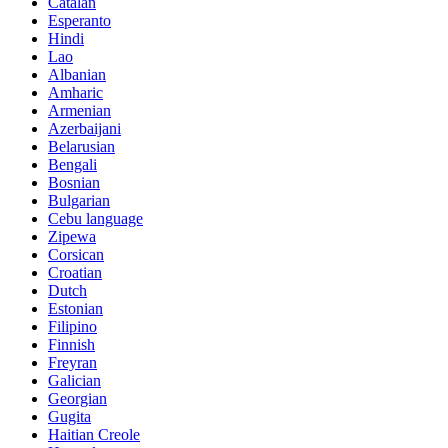
Catalan
Esperanto
Hindi
Lao
Albanian
Amharic
Armenian
Azerbaijani
Belarusian
Bengali
Bosnian
Bulgarian
Cebu language
Zipewa
Corsican
Croatian
Dutch
Estonian
Filipino
Finnish
Freyran
Galician
Georgian
Gugita
Haitian Creole