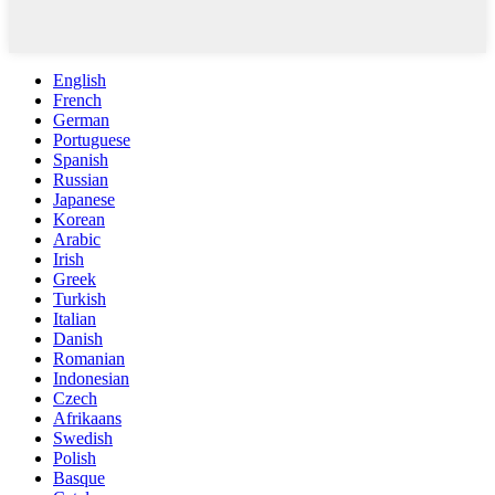
English
French
German
Portuguese
Spanish
Russian
Japanese
Korean
Arabic
Irish
Greek
Turkish
Italian
Danish
Romanian
Indonesian
Czech
Afrikaans
Swedish
Polish
Basque