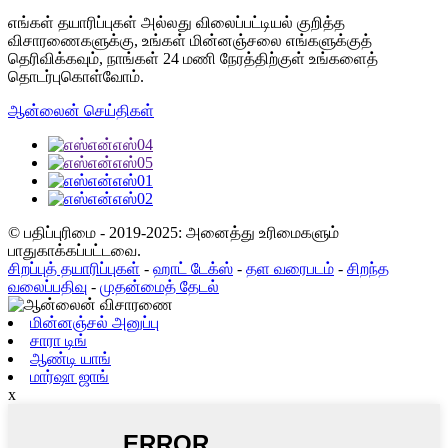
எங்கள் தயாரிப்புகள் அல்லது விலைப்பட்டியல் குறித்த
விசாரணைகளுக்கு, உங்கள் மின்னஞ்சலை எங்களுக்குத்
தெரிவிக்கவும், நாங்கள் 24 மணி நேரத்திற்குள் உங்களைத்
தொடர்புகொள்வோம்.
ஆன்லைன் செய்திகள்
© பதிப்புரிமை - 2019-2025: அனைத்து உரிமைகளும்
பாதுகாக்கப்பட்டவை.
சிறப்புத் தயாரிப்புகள்
-
ஹாட் டேக்ஸ்
-
தள வரைபடம்
-
சிறந்த
வலைப்பதிவு
-
முதன்மைத் தேடல்
மின்னஞ்சல் அனுப்பு
சாரா டிங்
ஆண்டி யாங்
மார்ஷா ஜாங்
x