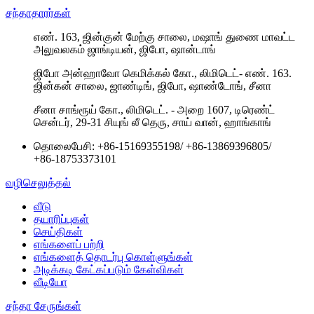
சந்தாதாரர்கள்
எண். 163, ஜின்குன் மேற்கு சாலை, மஷாங் துணை மாவட்ட
அலுவலகம் ஜாங்டியன், ஜிபோ, ஷான்டாங்
ஜிபோ அன்ஹாவோ கெமிக்கல் கோ., லிமிடெட்- எண். 163.
ஜின்கன் சாலை, ஜாண்டிங், ஜிபோ, ஷாண்டோங், சீனா
சீனா சாங்ரூய் கோ., லிமிடெட். - அறை 1607, டிரெண்ட்
சென்டர், 29-31 சியுங் லீ தெரு, சாய் வான், ஹாங்காங்
தொலைபேசி:
+86-15169355198
/
+86-13869396805
/
+86-18753373101
வழிசெலுத்தல்
வீடு
தயாரிப்புகள்
செய்திகள்
எங்களைப் பற்றி
எங்களைத் தொடர்பு கொள்ளுங்கள்
அடிக்கடி கேட்கப்படும் கேள்விகள்
வீடியோ
சந்தா சேருங்கள்