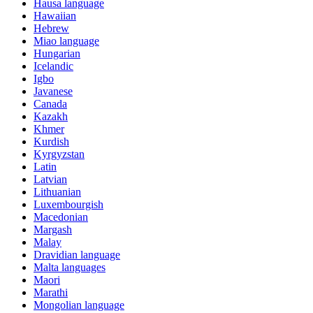
Hausa language
Hawaiian
Hebrew
Miao language
Hungarian
Icelandic
Igbo
Javanese
Canada
Kazakh
Khmer
Kurdish
Kyrgyzstan
Latin
Latvian
Lithuanian
Luxembourgish
Macedonian
Margash
Malay
Dravidian language
Malta languages
Maori
Marathi
Mongolian language