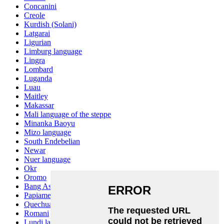
Concanini
Creole
Kurdish (Solani)
Latgarai
Ligurian
Limburg language
Lingra
Lombard
Luganda
Luau
Maitley
Makassar
Mali language of the steppe
Minanka Baoyu
Mizo language
South Endebelian
Newar
Nuer language
Okr
Oromo
Bang Ashinan
Papiamento
Quechua
Romani
Lundi language