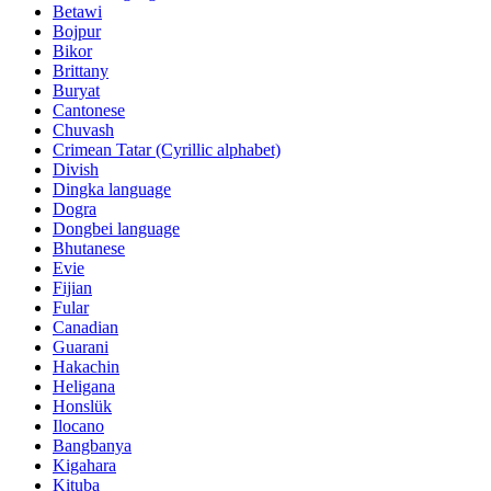
Betawi
Bojpur
Bikor
Brittany
Buryat
Cantonese
Chuvash
Crimean Tatar (Cyrillic alphabet)
Divish
Dingka language
Dogra
Dongbei language
Bhutanese
Evie
Fijian
Fular
Canadian
Guarani
Hakachin
Heligana
Honslük
Ilocano
Bangbanya
Kigahara
Kituba