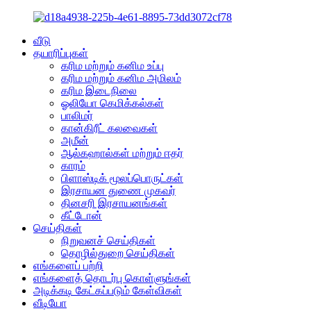
வீடு
தயாரிப்புகள்
கரிம மற்றும் கனிம உப்பு
கரிம மற்றும் கனிம அமிலம்
கரிம இடைநிலை
ஓலியோ கெமிக்கல்கள்
பாலிமர்
கான்கிரீட் கலவைகள்
அமீன்
ஆல்கஹால்கள் மற்றும் ஈதர்
காரம்
பிளாஸ்டிக் மூலப்பொருட்கள்
இரசாயன துணை முகவர்
தினசரி இரசாயனங்கள்
கீட்டோன்
செய்திகள்
நிறுவனச் செய்திகள்
தொழில்துறை செய்திகள்
எங்களைப் பற்றி
எங்களைத் தொடர்பு கொள்ளுங்கள்
அடிக்கடி கேட்கப்படும் கேள்விகள்
வீடியோ