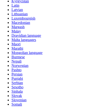
Kyrgyzstan
Latin
Latvian
Lithuanian
Luxembourgish
Macedonian
Margash
Malay
Dravidian language
Malta languages
Maori
Marathi
Mongolian language
Burmese
Nepali
Norwegian
Pashto
Persian
Punjabi
Serbian
Sesotho
Sinhala
Slovak
Slovenian
Somali