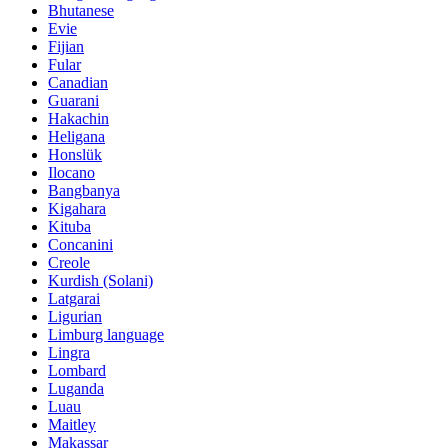
Bhutanese
Evie
Fijian
Fular
Canadian
Guarani
Hakachin
Heligana
Honslük
Ilocano
Bangbanya
Kigahara
Kituba
Concanini
Creole
Kurdish (Solani)
Latgarai
Ligurian
Limburg language
Lingra
Lombard
Luganda
Luau
Maitley
Makassar