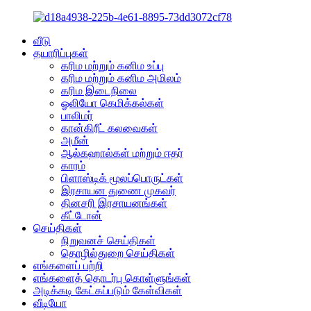
வீடு
தயாரிப்புகள்
கரிம மற்றும் கனிம உப்பு
கரிம மற்றும் கனிம அமிலம்
கரிம இடைநிலை
ஓலியோ கெமிக்கல்கள்
பாலிமர்
கான்கிரீட் கலவைகள்
அமீன்
ஆல்கஹால்கள் மற்றும் ஈதர்
காரம்
பிளாஸ்டிக் மூலப்பொருட்கள்
இரசாயன துணை முகவர்
தினசரி இரசாயனங்கள்
கீட்டோன்
செய்திகள்
நிறுவனச் செய்திகள்
தொழில்துறை செய்திகள்
எங்களைப் பற்றி
எங்களைத் தொடர்பு கொள்ளுங்கள்
அடிக்கடி கேட்கப்படும் கேள்விகள்
வீடியோ