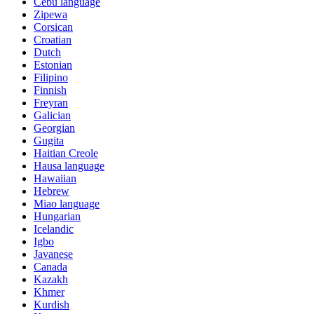
Cebu language
Zipewa
Corsican
Croatian
Dutch
Estonian
Filipino
Finnish
Freyran
Galician
Georgian
Gugita
Haitian Creole
Hausa language
Hawaiian
Hebrew
Miao language
Hungarian
Icelandic
Igbo
Javanese
Canada
Kazakh
Khmer
Kurdish