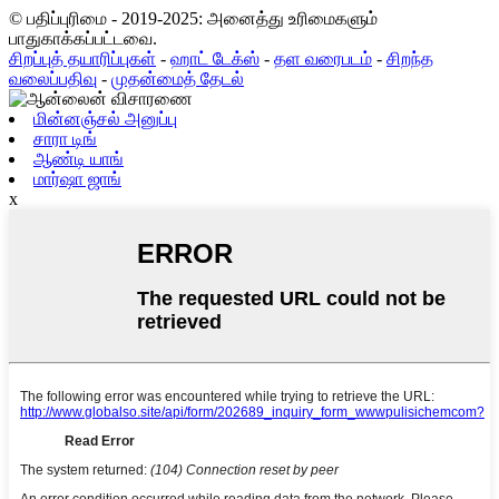
© பதிப்புரிமை - 2019-2025: அனைத்து உரிமைகளும்
பாதுகாக்கப்பட்டவை.
சிறப்புத் தயாரிப்புகள்
-
ஹாட் டேக்ஸ்
-
தள வரைபடம்
-
சிறந்த
வலைப்பதிவு
-
முதன்மைத் தேடல்
மின்னஞ்சல் அனுப்பு
சாரா டிங்
ஆண்டி யாங்
மார்ஷா ஜாங்
x