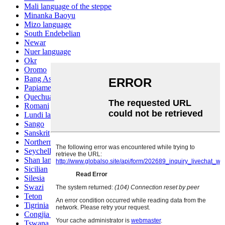
Mali language of the steppe
Minanka Baoyu
Mizo language
South Endebelian
Newar
Nuer language
Okr
Oromo
Bang Ashinan
Papiamento
Quechua
Romani
Lundi language
Sango
Sanskrit
Northern Sotho
Seychelles Creole
Shan language
Sicilian
Silesia
Swazi
Teton
Tigrinia
Congjia language
Tswana