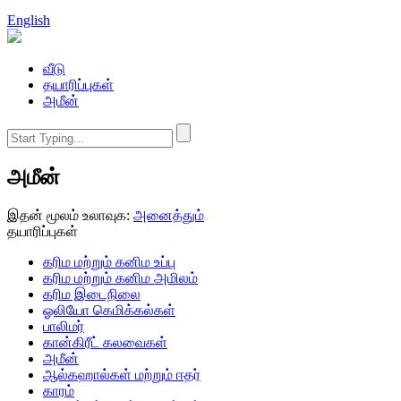
English
வீடு
தயாரிப்புகள்
அமீன்
அமீன்
இதன் மூலம் உலாவுக:
அனைத்தும்
தயாரிப்புகள்
கரிம மற்றும் கனிம உப்பு
கரிம மற்றும் கனிம அமிலம்
கரிம இடைநிலை
ஓலியோ கெமிக்கல்கள்
பாலிமர்
கான்கிரீட் கலவைகள்
அமீன்
ஆல்கஹால்கள் மற்றும் ஈதர்
காரம்