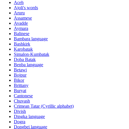
Aceh
Ajoli's words
Aruru
Assamese
Avadde
Aymara
Balinese
Bambara language
Bashkirk
Karobatak
Simalon-Kumbatak
Doba Batak
Benba language
Betawi
Bojpur
Bikor
Brittany
Buryat
Cantonese
Chuvash
Crimean Tatar (Cyrillic alphabet)
Divish
Dingka language
Dogra
Dongbei language