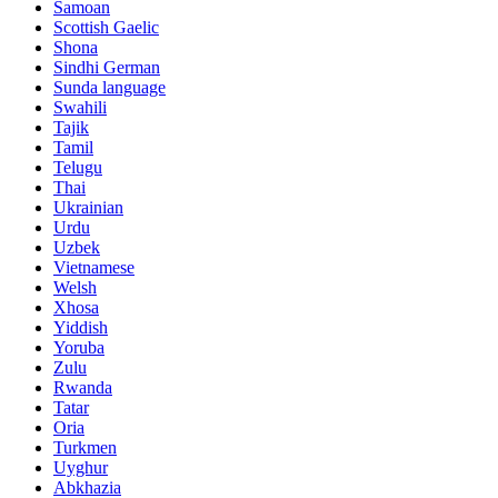
Samoan
Scottish Gaelic
Shona
Sindhi German
Sunda language
Swahili
Tajik
Tamil
Telugu
Thai
Ukrainian
Urdu
Uzbek
Vietnamese
Welsh
Xhosa
Yiddish
Yoruba
Zulu
Rwanda
Tatar
Oria
Turkmen
Uyghur
Abkhazia